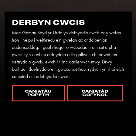
DERBYN CWCIS
Mae Gemau Stryd yr Urdd yn defnyddio cwcis ar y wefan
hon i helpu i weithredu ein gwefan ac at ddibenion
dadansoddeg. I gael rhagor o wybodaeth am sut a pha
gwcis sy'n cael eu defnyddio a lle gallwch chi newid ein
defnydd o gwcis, ewch i'r linc darllenwch mwy. Drwy
barhau i ddefnyddio ein gwasanaethau, rydych yn rhoi eich
caniatâd i ni ddefnyddio cwcis.
CANIATÁU
CANIATÁD
POPETH
GOFYNOL